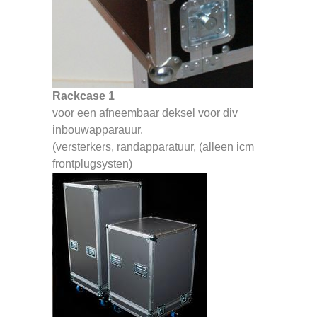
Rackcase 1
voor een afneembaar deksel voor div
inbouwapparauur.
(versterkers, randapparatuur, (alleen icm
frontplugsysten)